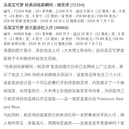
乐高宝可梦 经典训练家瞬间：精灵球 (72154)
编号：72154 年龄：18+ 零件数：2,339 尺寸：超过 9 英寸（22 厘米）高，9 英
寸（24 厘米）宽，9 英寸（22 厘米）深 售价：259.99 欧元 / 299.99 美元 /
229.99 英镑 发售日期：2026 年 10 月 1 日 预售日期：2026 年 7 月 7 日
乐高宝可梦 放大版赤红人仔 (40868)
编号：40868 年龄：10+ 零件数：930 尺寸：超过 10 英寸（22 厘米）高，6 英
寸（17 厘米）宽，4 英寸（12 厘米）深 售价：79.99 欧元 / 79.99 美元 / 69.99
英镑 发售日期：2026 年 10 月 1 日 预售日期：2026 年 7 月 7 日
泄露的图片显示，首款包含人仔（大木博士和赤红）的乐高宝可梦套
装将于今年晚些时候首次亮相。
“经典训练家瞬间：精灵球”套装的图片目前已在网络上广泛流传，展
示了包含 2,386 块积木的精致乐高设计，该套装还将包含三个人仔。
该套装的设计是一个可以折叠打开的球形精灵球，内部展示了一个微
缩场景。在球盖部分，大木博士在他的实验室里等待着，为你提供三
个精灵球供你选择以开启冒险——这一场景直接出自 Pokémon Red
and Blue。
与此同时，精灵球的底座部分则有赤红和一名野餐者对手的人仔，两
人相对而立，准备战斗。周围绿意盎然——这难道是常青森林吗？套