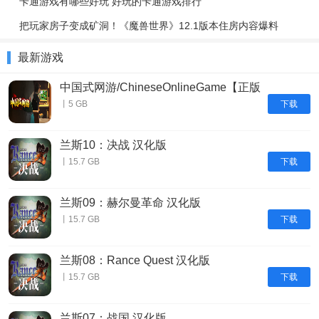
卡通游戏有哪些好玩 好玩的卡通游戏排行
把玩家房子变成矿洞！《魔兽世界》12.1版本住房内容爆料
最新游戏
中国式网游/ChineseOnlineGame【正版
账号】
下载
丨5 GB
兰斯10：决战 汉化版
下载
丨15.7 GB
兰斯09：赫尔曼革命 汉化版
下载
丨15.7 GB
兰斯08：Rance Quest 汉化版
下载
丨15.7 GB
兰斯07：战国 汉化版