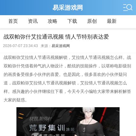
易采游戏网
首页
资讯
攻略
下载
原创
最新
战双帕弥什艾拉通讯视频 情人节特别表达爱
2026-07-07 23:34:43 来源：
易采游戏网
战双帕弥艾拉情人节通讯视频解锁，艾拉情人节通讯视频怎么样。战
双帕弥什凭借着帅气的人物设计，酷炫的技能操作，以堪称电影级别
的画质备受很多小伙伴的喜爱。也是因此，很多喜欢的小伙伴疑问
道，战双帕弥艾拉情人节通讯视频解锁，艾拉情人节通讯视频怎么
样。感兴趣的小伙伴继续往下看，今天今天小编给大家带来解析解答
大家的疑惑。