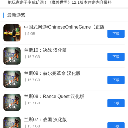
把玩家房子变成矿洞！《魔兽世界》12.1版本住房内容爆料
最新游戏
中国式网游/ChineseOnlineGame【正版
账号】
下载
丨5 GB
兰斯10：决战 汉化版
下载
丨15.7 GB
兰斯09：赫尔曼革命 汉化版
下载
丨15.7 GB
兰斯08：Rance Quest 汉化版
下载
丨15.7 GB
兰斯07：战国 汉化版
下载
丨15.7 GB