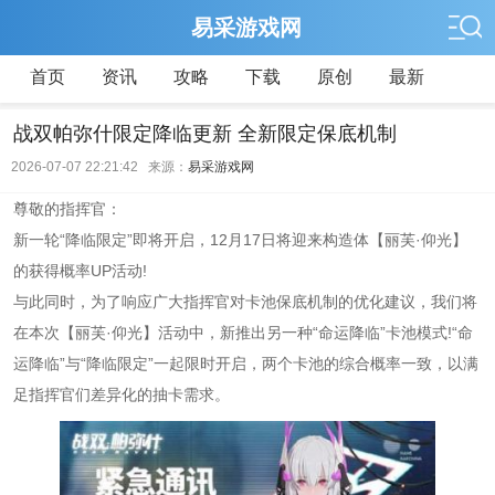
易采游戏网
首页
资讯
攻略
下载
原创
最新
战双帕弥什限定降临更新 全新限定保底机制
2026-07-07 22:21:42 来源：
易采游戏网
尊敬的指挥官：
新一轮“降临限定”即将开启，12月17日将迎来构造体【丽芙·仰光】
的获得概率UP活动!
与此同时，为了响应广大指挥官对卡池保底机制的优化建议，我们将
在本次【丽芙·仰光】活动中，新推出另一种“命运降临”卡池模式!“命
运降临”与“降临限定”一起限时开启，两个卡池的综合概率一致，以满
足指挥官们差异化的抽卡需求。