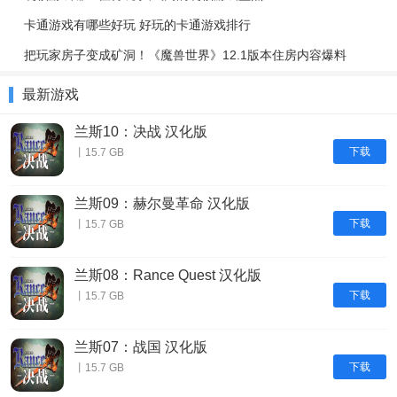
卡通游戏有哪些好玩 好玩的卡通游戏排行
把玩家房子变成矿洞！《魔兽世界》12.1版本住房内容爆料
最新游戏
兰斯10：决战 汉化版
下载
丨15.7 GB
兰斯09：赫尔曼革命 汉化版
下载
丨15.7 GB
兰斯08：Rance Quest 汉化版
下载
丨15.7 GB
兰斯07：战国 汉化版
下载
丨15.7 GB