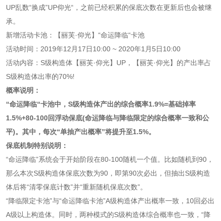
UP乱数“换成”UP仰光“，之前已经积累的保底次数在更新后也会被继
承。
新增活动卡池：【丽芙·仰光】“命运降临“卡池
活动时间：2019年12月17日10:00 ~ 2020年1月5日10:00
活动内容：S级构造体【丽芙·仰光】UP，【丽芙·仰光】的产出率占
S级构造体出率的70%!
概率说明：
“命运降临“卡池中，S级构造体产出的综合概率1.9%=基础掉率
1.5%+80-100回浮动保底(命运降临与降临限定的综合概率一致和公
平)。其中，每次“单抽产出概率”将提升至1.5%。
保底机制特别说明：
“命运降临”系统会于开始阶段在80-100随机一个值。比如随机到90，
那么本次S级构造体保底次数为90，即第90次必出，但抽出S级构造
体后将“清零保底计数”并“重新随机保底次数”。
“降临限定卡池”与“命运降临卡池”A级构造体产出概率一致，10回必出
A级以上构造体。同时，两种模式的S级构造体综合概率也一致，“降