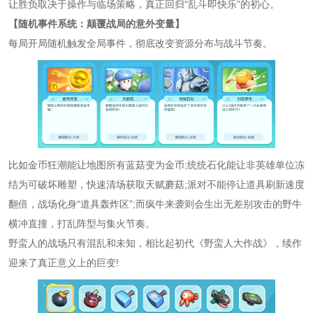
让胜负取决于操作与临场策略，真正回归“乱斗即快乐”的初心。
【随机事件系统：颠覆战局的意外变量】
每局开局随机触发全局事件，彻底改变资源分布与战斗节奏。
比如金币狂潮能让地图所有蓝菇变为金币;统统石化能让非英雄单位冻
结为可破坏雕塑，快速清场获取天赋蘑菇;派对不能停让道具刷新速度
翻倍，战场化身“道具轰炸区”;而疯牛来袭则会生出无差别攻击的野牛
横冲直撞，打乱阵型与集火节奏。
野蛮人的战场只有混乱和未知，相比起初代《野蛮人大作战》，续作
迎来了真正意义上的巨变!