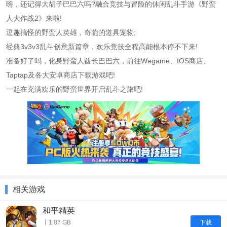
嗨，还记得大胡子巴巴六吗?融合竞技与冒险的休闲乱斗手游《野蛮
人大作战2》来啦!
逗趣搞怪的野蛮人英雄，奇葩的道具宠物;
经典3v3v3乱斗创意新篇章，欢乐竞技全程高能根本停不下来!
准备好了吗，化身野蛮人酋长巴巴六，前往Wegame、IOS商店、
Taptap及各大安卓商店下载游戏吧!
一起在充满欢乐的野蛮世界开启乱斗之旅吧!
相关游戏
和平精英
下载
丨1.87 GB