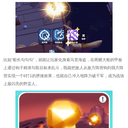
比如“船长勾勾勾”，就能让玩家化身索马里海盗，在两艘大船的甲板
上通过钩子精准勾取目标来乱斗，既能把敌人从敌方阵营钩到我方阵
营实现一个6打1的胖揍效果，也能自己冲入地阵力破千军，成为战场
上最闪亮的野蛮人。