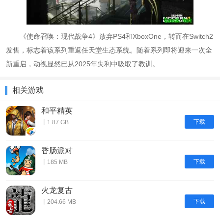
《使命召唤：现代战争4》放弃PS4和XboxOne，转而在Switch2
发售，标志着该系列重返任天堂生态系统。随着系列即将迎来一次全
新重启，动视显然已从2025年失利中吸取了教训。
相关游戏
和平精英
下载
丨1.87 GB
香肠派对
下载
丨185 MB
火龙复古
下载
丨204.66 MB