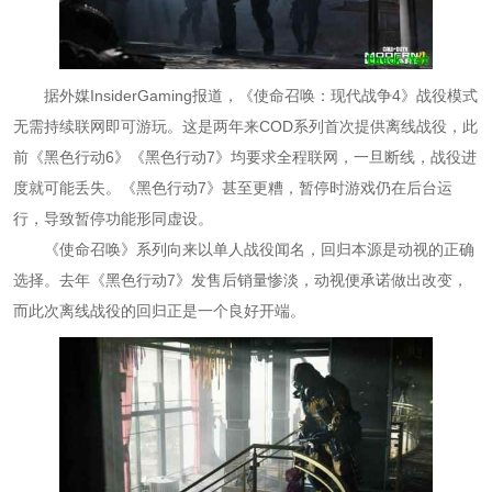
据外媒InsiderGaming报道，《使命召唤：现代战争4》战役模式
无需持续联网即可游玩。这是两年来COD系列首次提供离线战役，此
前《黑色行动6》《黑色行动7》均要求全程联网，一旦断线，战役进
度就可能丢失。《黑色行动7》甚至更糟，暂停时游戏仍在后台运
行，导致暂停功能形同虚设。
《使命召唤》系列向来以单人战役闻名，回归本源是动视的正确
选择。去年《黑色行动7》发售后销量惨淡，动视便承诺做出改变，
而此次离线战役的回归正是一个良好开端。