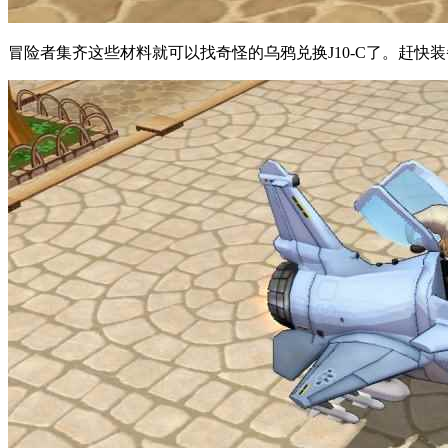
冒险者集齐这些材料就可以找奇怪的乌鸦兑换J10-C了。赶快装