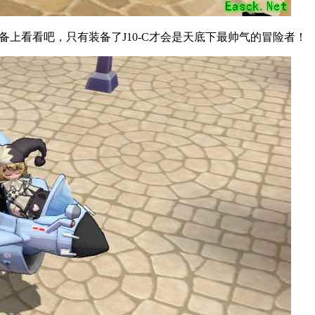
备上看看吧，只有装备了J10-C才会是天底下最帅气的冒险者！