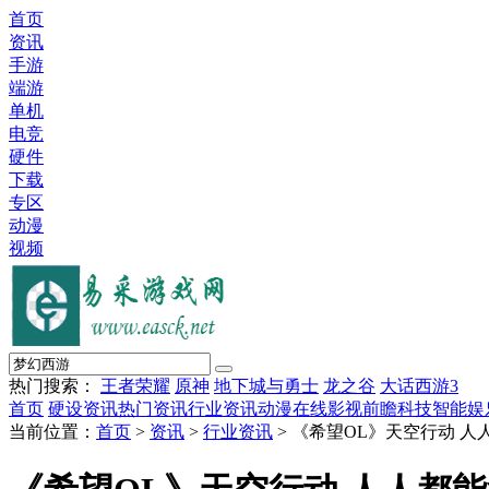
首页
资讯
手游
端游
单机
电竞
硬件
下载
专区
动漫
视频
热门搜索：
王者荣耀
原神
地下城与勇士
龙之谷
大话西游3
首页
硬设资讯
热门资讯
行业资讯
动漫在线
影视前瞻
科技智能
娱
当前位置：
首页
>
资讯
>
行业资讯
> 《希望OL》天空行动 人人