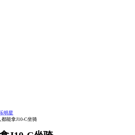
乐明星
都能拿J10-C坐骑