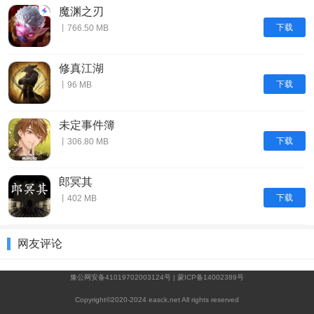
魔渊之刃
下载
丨766.50 MB
修真江湖
下载
丨96 MB
未定事件簿
下载
丨306.80 MB
郎冥其
下载
丨402 MB
网友评论
豫公网安备41019702003124号
|
蒙ICP备14002389号
Copyright©2020-2024 easck.net All rights reserved