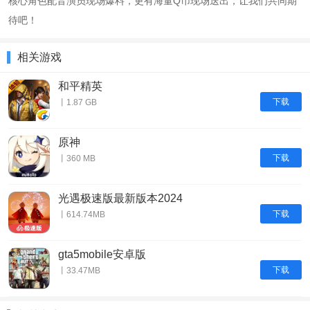
核心角色配音演员现场爆料，更有海量Q币现场送出，让我们共同期
待吧！
相关游戏
和平精英
下载
丨1.87 GB
原神
下载
丨360 MB
光遇极速版最新版本2024
下载
丨614.74MB
gta5mobile安卓版
下载
丨33.47MB