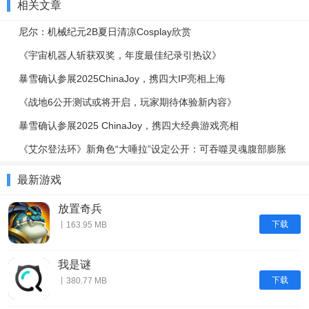
相关文章
尼尔：机械纪元2B夏日清凉Cosplay欣赏
《宇宙机器人斩获双奖，年度最佳纪录引热议》
暴雪确认参展2025ChinaJoy，携四大IP亮相上海
《战地6公开测试或将开启，玩家期待体验新内容》
暴雪确认参展2025 ChinaJoy，携四大经典游戏亮相
《艾尔登法环》新角色“大唾拉”设定公开：可吞噬灵魂腹部膨胀
最新游戏
放置奇兵
下载
丨163.95 MB
我是谜
下载
丨380.77 MB