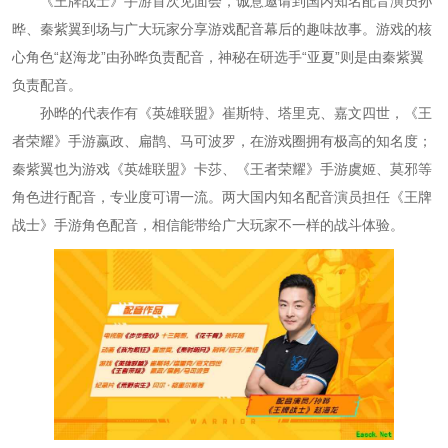
《王牌战士》手游首次见面会，诚意邀请到国内知名配音演员孙
晔、秦紫翼到场与广大玩家分享游戏配音幕后的趣味故事。游戏的核
心角色“赵海龙”由孙晔负责配音，神秘在研选手“亚夏”则是由秦紫翼
负责配音。
孙晔的代表作有《英雄联盟》崔斯特、塔里克、嘉文四世，《王
者荣耀》手游嬴政、扁鹊、马可波罗，在游戏圈拥有极高的知名度；
秦紫翼也为游戏《英雄联盟》卡莎、《王者荣耀》手游虞姬、莫邪等
角色进行配音，专业度可谓一流。两大国内知名配音演员担任《王牌
战士》手游角色配音，相信能带给广大玩家不一样的战斗体验。