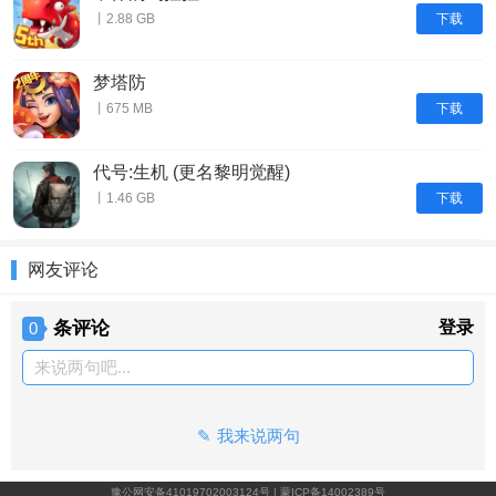
下载
丨2.88 GB
梦塔防
下载
丨675 MB
代号:生机 (更名黎明觉醒)
下载
丨1.46 GB
网友评论
条评论
登录
0
来说两句吧...
我来说两句
豫公网安备41019702003124号
|
蒙ICP备14002389号