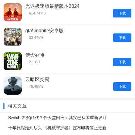
光遇极速版最新版本2024
下载
丨614.74MB
gta5mobile安卓版
下载
丨33.47MB
使命召唤
下载
丨2.1 GB
云暗区突围
下载
丨79.48MB
相关文章
Switch 2很像1代？任天堂回应：其实已从零重新设计
十年旅程走到尽头 《机械守护者》宣布即将停止更新