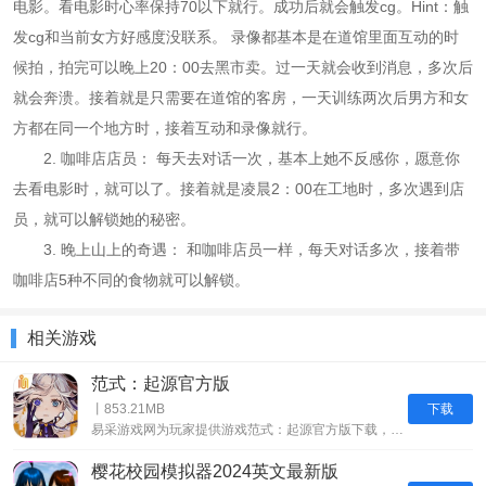
电影。看电影时心率保持70以下就行。成功后就会触发cg。Hint：触
发cg和当前女方好感度没联系。 录像都基本是在道馆里面互动的时
候拍，拍完可以晚上20：00去黑市卖。过一天就会收到消息，多次后
就会奔溃。接着就是只需要在道馆的客房，一天训练两次后男方和女
方都在同一个地方时，接着互动和录像就行。
2. 咖啡店店员： 每天去对话一次，基本上她不反感你，愿意你
去看电影时，就可以了。接着就是凌晨2：00在工地时，多次遇到店
员，就可以解锁她的秘密。
3. 晚上山上的奇遇： 和咖啡店员一样，每天对话多次，接着带
咖啡店5种不同的食物就可以解锁。
相关游戏
范式：起源官方版
下载
丨853.21MB
易采游戏网为玩家提供游戏范式：起源官方版下载，同时帮助玩家分享网络游戏，手机游戏，单机游戏，电竞电玩等终端游戏的策略分享，游戏评测体验，游戏晋级攻略等内容。范式起源官方版是一款将音乐与立体空间完美融合的创新游戏。在这款游戏中，玩家将沉浸在音乐的海洋中，感受音乐与舞蹈带来的极致乐趣。游戏的音乐库非常丰富，包含了众多经典和流行的音乐曲目。玩家可以根据自己的喜好选择不同的音乐进行游戏，每首音乐都有其独
樱花校园模拟器2024英文最新版