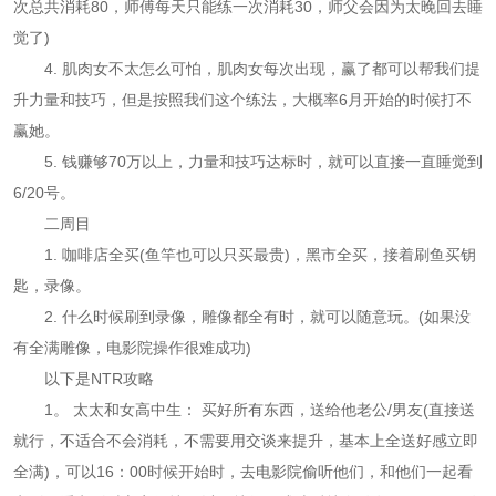
次总共消耗80，师傅每天只能练一次消耗30，师父会因为太晚回去睡
觉了)
4. 肌肉女不太怎么可怕，肌肉女每次出现，赢了都可以帮我们提
升力量和技巧，但是按照我们这个练法，大概率6月开始的时候打不
赢她。
5. 钱赚够70万以上，力量和技巧达标时，就可以直接一直睡觉到
6/20号。
二周目
1. 咖啡店全买(鱼竿也可以只买最贵)，黑市全买，接着刷鱼买钥
匙，录像。
2. 什么时候刷到录像，雕像都全有时，就可以随意玩。(如果没
有全满雕像，电影院操作很难成功)
以下是NTR攻略
1。 太太和女高中生： 买好所有东西，送给他老公/男友(直接送
就行，不适合不会消耗，不需要用交谈来提升，基本上全送好感立即
全满)，可以16：00时候开始时，去电影院偷听他们，和他们一起看