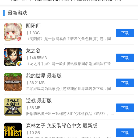
最新游戏
阴阳师
下载
丨1.83G
《阴阳师》是一款网易自主研发的角色扮演手游，同时也是2016网易重点推动的作品，游戏刚被推出就收到广大游戏用户的青睐，
龙之谷
下载
丨148.55MB
《龙之谷手游》是一款由腾讯根据同名端游玩法打造的一款ARPG手游，游戏职业为基础的四个职业，分别是战士、牧师、法师以及弓手，但十分遗憾的是，该作并没有融入龙之谷的捏脸系统，估计会让不少喜爱个性化的粉丝感到失望。选择好职业角色后，玩家可利用非锁定的虚拟摇杆控制角色进行移动，点击右侧的攻击图标便能发动攻击，还可以通过划动界面来调整视角。
我的世界 最新版
下载
丨36.21MB
易采游戏网为玩家提供游戏我的世界基岩版下载，同时帮助玩家分享网络游戏，手机游戏，单机游戏，电竞电玩等终端游戏的策略分享，游戏评测体验，游戏晋级攻略等内容。我的世界基岩版手机版下载采用了经典的像素风格，这种风格虽然简单但却别具特色，为玩家呈现出一个独特的游戏世界。游戏为玩家提供了一个广阔的沙盒世界，玩家可以在这个世界中自由探索、冒险和创造。这个世界有着丰富的地形和生态系统，从平原到山脉，从森林到沙
逆战 最新版
下载
丨88 MB
据悉腾讯将推出一款端游大IP的移植作品《逆战》。游戏采用第一人称射击形式表现，并且是以机甲模式为核心近未来风格游戏，游戏中出现了未来版95式突击步枪等武器。谁是神枪手，谁是真英雄，届时我们游戏中见！
森林之子 免安装绿色中文 最新版
下载
丨10 GB