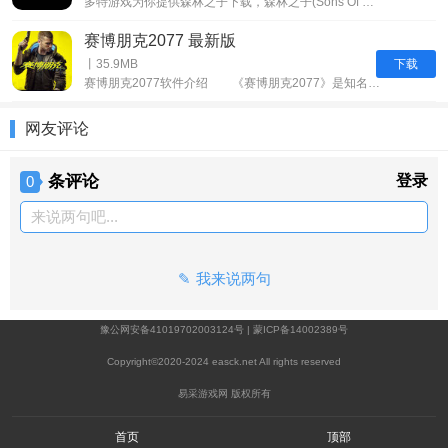
多特游戏为你提供森林之子下载，森林之子(Sons Of The Forest)是一款多人孤岛沙盒恐怖生存游戏，游戏发生在一个遥远、神秘的孤岛森林里，玩家在一次飞机失事后被困在那里。森林是奇怪而危险的生物的家园，包括食人变种人和其他未知生物。为了生存，玩家必须搜寻资源、建造庇护所和制造武器。
赛博朋克2077 最新版
下载
丨35.9MB
赛博朋克2077软件介绍 《赛博朋克2077》是知名游戏《巫师》系列开发商CDProjektRED(简称CDPR)开发制作的一款角色扮演游戏。故事设定在黑暗腐败、科技高度发达的未来世界中，并且兼有开放世界元素与RPG机制。 在《赛博朋克2077》中，玩家被丢入
网友评论
条评论
登录
0
来说两句吧...
我来说两句
豫公网安备41019702003124号
|
蒙ICP备14002389号
Copyright©2020-2024 easck.net All rights reserved
易采游戏网 版权所有
首页
顶部