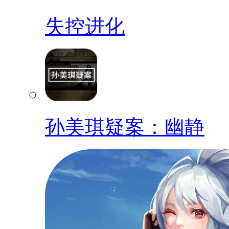
失控进化
孙美琪疑案：幽静