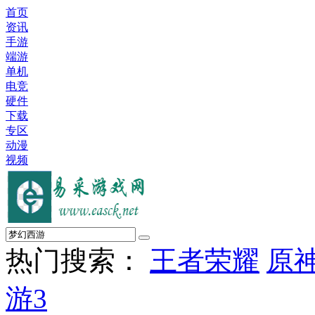
首页
资讯
手游
端游
单机
电竞
硬件
下载
专区
动漫
视频
热门搜索：
王者荣耀
原
游3