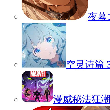
夜幕
空灵诗篇
漫威秘法狂