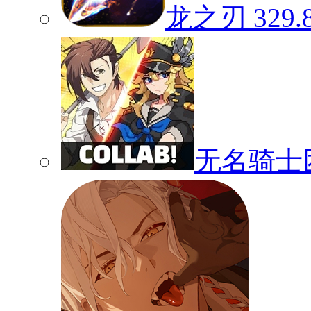
龙之刃
329.
无名骑士