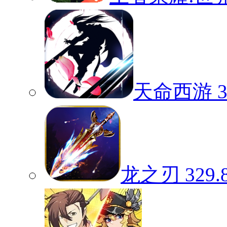
天命西游
龙之刃
329.