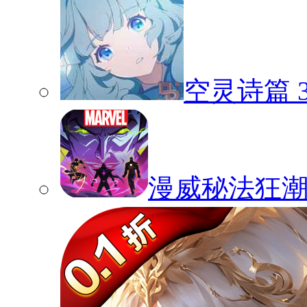
空灵诗篇
漫威秘法狂