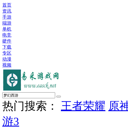
首页
资讯
手游
端游
单机
电竞
硬件
下载
专区
动漫
视频
热门搜索：
王者荣耀
原
游3