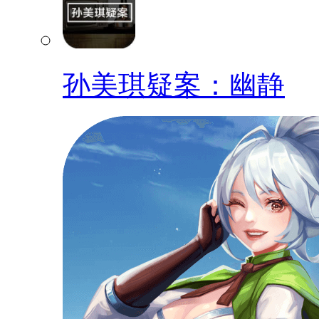
孙美琪疑案：幽静