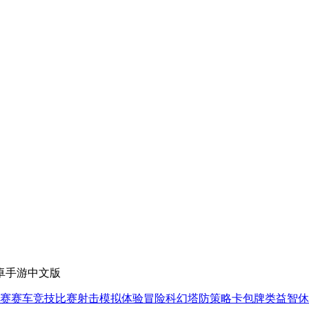
安卓手游中文版
赛
赛车竞技
比赛射击
模拟体验
冒险科幻
塔防策略
卡包牌类
益智休