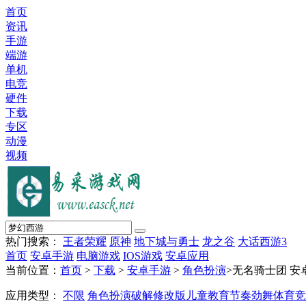
首页
资讯
手游
端游
单机
电竞
硬件
下载
专区
动漫
视频
热门搜索：
王者荣耀
原神
地下城与勇士
龙之谷
大话西游3
首页
安卓手游
电脑游戏
IOS游戏
安卓应用
当前位置：
首页
>
下载
>
安卓手游
>
角色扮演
>无名骑士团 
应用类型：
不限
角色扮演
破解修改版
儿童教育
节奏劲舞
体育竞