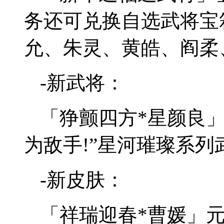
务还可兑换自选武将宝
允、朱灵、黄皓、阎柔、
-新武将：
「狰颤四方*星颜良
为敌手!”星河璀璨系列
-新皮肤：
「祥瑞迎春*曹媛」元