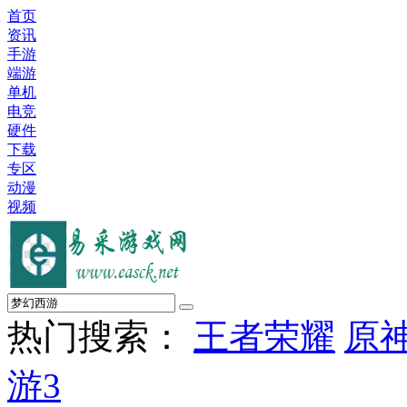
首页
资讯
手游
端游
单机
电竞
硬件
下载
专区
动漫
视频
热门搜索：
王者荣耀
原
游3