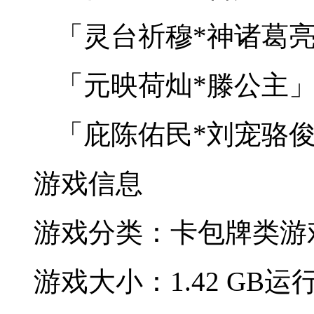
「灵台祈穆*神诸葛亮
「元映荷灿*滕公主」
「庇陈佑民*刘宠骆俊
游戏信息
游戏分类：卡包牌类
游
游戏大小：1.42 GB
运行