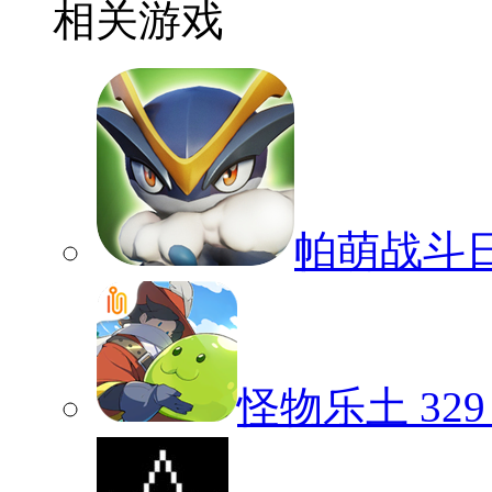
相关游戏
帕萌战斗
怪物乐土
329