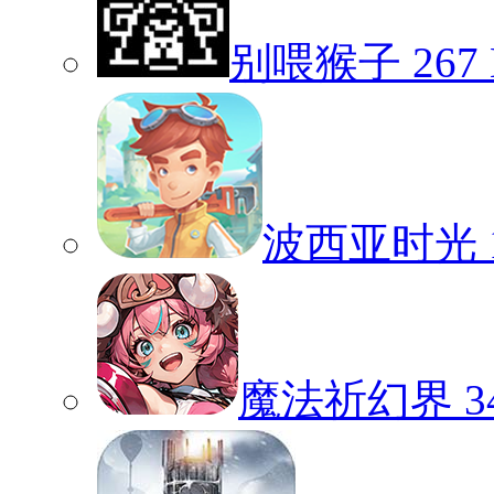
别喂猴子
267
波西亚时光
魔法祈幻界
3