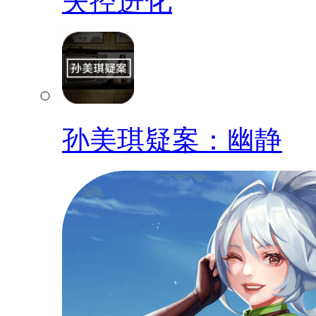
失控进化
孙美琪疑案：幽静