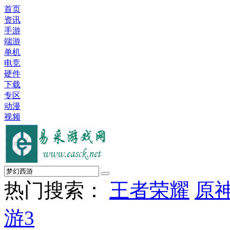
首页
资讯
手游
端游
单机
电竞
硬件
下载
专区
动漫
视频
热门搜索：
王者荣耀
原
游3