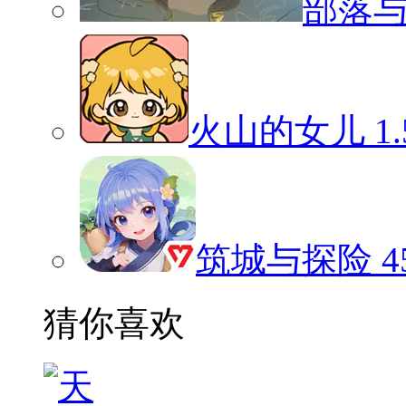
部落
火山的女儿
1
筑城与探险
4
猜你喜欢