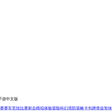
手游中文版
赛
赛车竞技
比赛射击
模拟体验
冒险科幻
塔防策略
卡包牌类
益智休