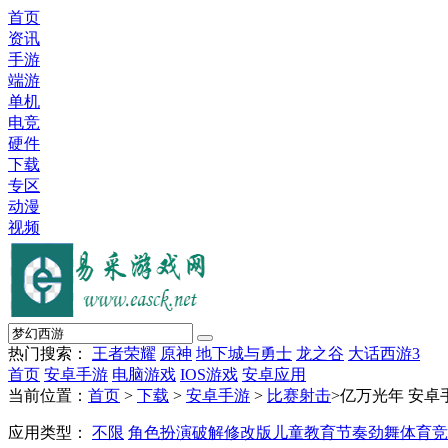
首页
资讯
手游
端游
单机
电竞
硬件
下载
专区
动漫
视频
热门搜索：
王者荣耀
原神
地下城与勇士
龙之谷
大话西游3
首页
安卓手游
电脑游戏
IOS游戏
安卓应用
当前位置：
首页
>
下载
>
安卓手游
>
比赛射击
>亿万光年 安卓
应用类型：
不限
角色扮演
破解修改版
儿童教育
节奏劲舞
体育竞