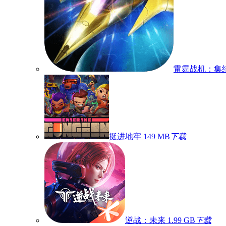
雷霆战机：集
挺进地牢
149 MB
下载
逆战：未来
1.99 GB
下载