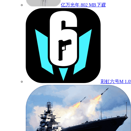
亿万光年
802 MB
下载
彩虹六号M
1.