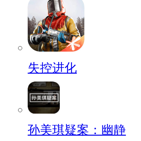
失控进化
孙美琪疑案：幽静