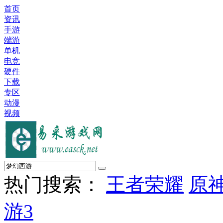
首页
资讯
手游
端游
单机
电竞
硬件
下载
专区
动漫
视频
热门搜索：
王者荣耀
原
游3