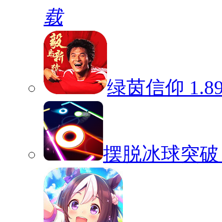
载
绿茵信仰
1.8
摆脱冰球突破