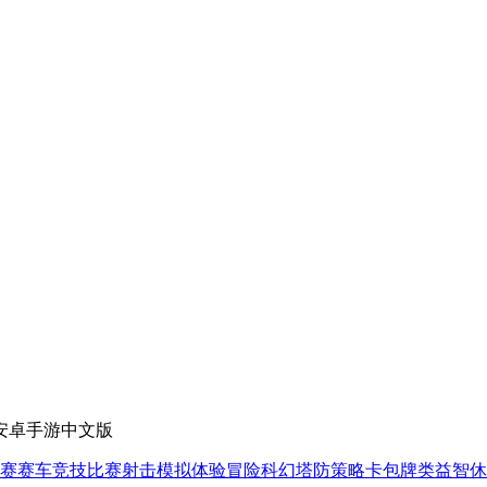
 安卓手游中文版
赛
赛车竞技
比赛射击
模拟体验
冒险科幻
塔防策略
卡包牌类
益智休