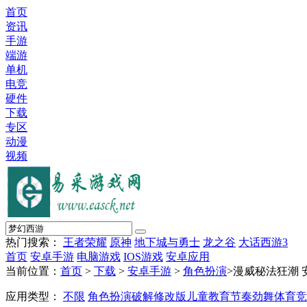
首页
资讯
手游
端游
单机
电竞
硬件
下载
专区
动漫
视频
热门搜索：
王者荣耀
原神
地下城与勇士
龙之谷
大话西游3
首页
安卓手游
电脑游戏
IOS游戏
安卓应用
当前位置：
首页
>
下载
>
安卓手游
>
角色扮演
>漫威秘法狂潮
应用类型：
不限
角色扮演
破解修改版
儿童教育
节奏劲舞
体育竞