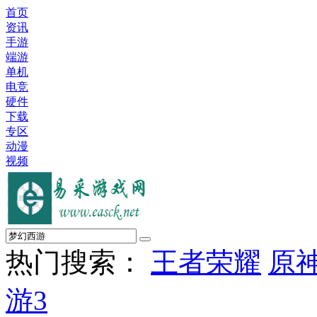
首页
资讯
手游
端游
单机
电竞
硬件
下载
专区
动漫
视频
热门搜索：
王者荣耀
原
游3