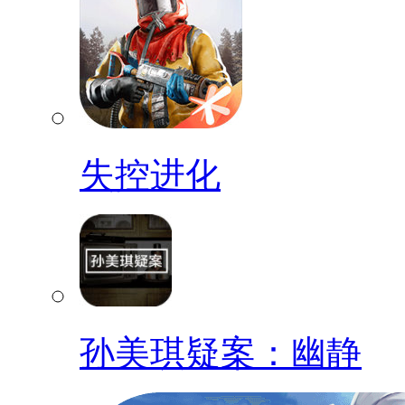
失控进化
孙美琪疑案：幽静