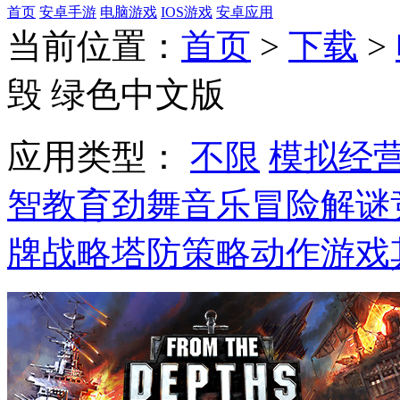
首页
安卓手游
电脑游戏
IOS游戏
安卓应用
当前位置：
首页
>
下载
>
毁 绿色中文版
应用类型：
不限
模拟经
智教育
劲舞音乐
冒险解谜
牌战略
塔防策略
动作游戏