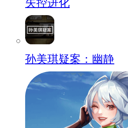
失控进化
孙美琪疑案：幽静