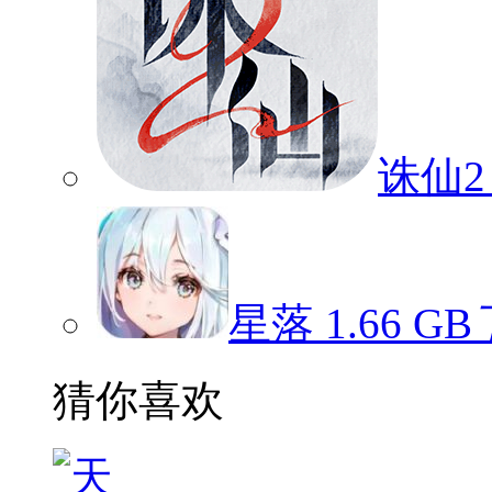
诛仙2
星落
1.66 GB
猜你喜欢