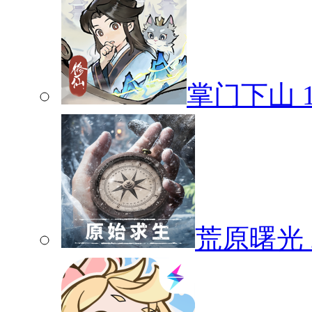
掌门下山
荒原曙光