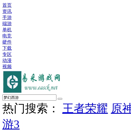
首页
资讯
手游
端游
单机
电竞
硬件
下载
专区
动漫
视频
热门搜索：
王者荣耀
原
游3