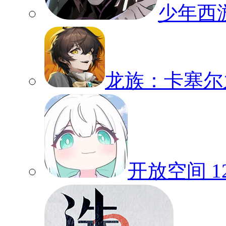
少年西
龙族：卡塞尔
开放空间
1