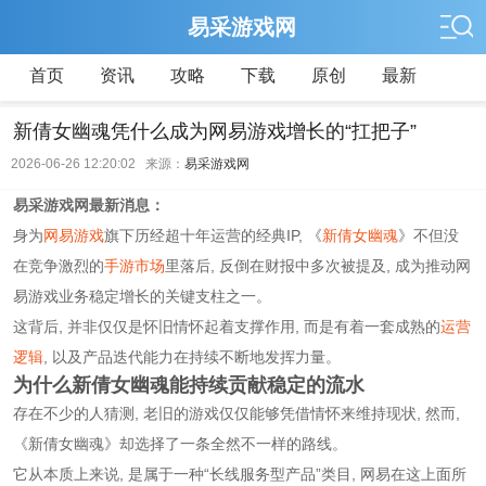
易采游戏网
首页
资讯
攻略
下载
原创
最新
新倩女幽魂凭什么成为网易游戏增长的“扛把子”
2026-06-26 12:20:02 来源：
易采游戏网
易采游戏网最新消息：
身为
网易游戏
旗下历经超十年运营的经典IP, 《
新倩女幽魂
》不但没
在竞争激烈的
手游市场
里落后, 反倒在财报中多次被提及, 成为推动网
易游戏业务稳定增长的关键支柱之一。
这背后, 并非仅仅是怀旧情怀起着支撑作用, 而是有着一套成熟的
运营
逻辑
, 以及产品迭代能力在持续不断地发挥力量。
为什么新倩女幽魂能持续贡献稳定的流水
存在不少的人猜测, 老旧的游戏仅仅能够凭借情怀来维持现状, 然而,
《新倩女幽魂》却选择了一条全然不一样的路线。
它从本质上来说, 是属于一种“长线服务型产品”类目, 网易在这上面所