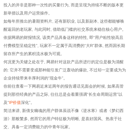
投入的并非是那种一次性的买量行为, 而是呈现为持续不断的版本更
新举措以及用户运营操作。
如每年所推出的暑期资料片, 还有新职业, 以及新副本, 这些都能够唤
醒返回的老玩家, 与此同时, 借助低门槛的社交系统来稳住核心用户。
依据网易的财报情况, 该类产品具备这样的特性, 即“用户粘性较高且
付费模型呈稳定性”, 玩家不一定属于高消费的“大R”群体, 然而因长期
留存所产生的累积流水极为可观。
何况更为关键之处在于, 网易针对这款产品所进行的定位是极为清醒
的: 它并不需要变成那种能引发广泛轰动的爆款, 不过却一定要成为为
企业持续带来丰厚利润的“现金牛”。
你前往查看一下网易近来近两年的报告通话见面会的时候, 如果高管
提到那些经典的产品之际, 往往总是会着重强调“长生命周期运营”以
及“
IP价值
深化”。
简洁来讲, 新倩女幽魂的用户群体虽说不像《逆水寒》或者《梦幻西
游》那般繁多, 然而它的用户特征极为明晰, 是喜好国风、热衷于社
交、具备一定消费能力的中青年玩家。