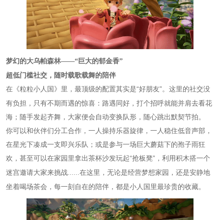
梦幻的大乌帕森林
——“巨大的郁金香”
超低门槛社交，随时载歌载舞的陪伴
在《粒粒小人国》里，最顶级的配置
“好朋友”。这里的社交没
其实是
有负担，只有不期而遇的惊喜：路遇同好，打个招呼就能并肩去看花
海；随手发起齐舞，大家便会自动变换队形，随心跳出默契节拍。
你可以和伙伴们分工合作，一人操持乐器旋律，一人稳住低音声部，
在星光下凑成一支即兴乐队；或是参与一场巨大蘑菇下的孢子雨狂
欢，甚至可以在家园里拿出茶杯沙发
“抢板凳”
玩起
，利用积木搭一个
在这里，无论是经营梦想家园，还是安静地
迷宫邀请大家来挑战
......
坐着喝场茶会，每一刻自在的陪伴，都是小人国里最珍贵的收藏。