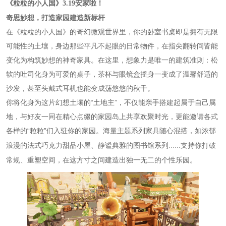
《粒粒的小人国》
3.19安家啦！
奇思妙想，打造家园建造新标杆
在《粒粒的小人国》的奇幻微观世界里，你的卧室书桌即是拥有无限
可能性的土壤，身边那些平凡不起眼的日常物件，在指尖翻转间皆能
变化为构筑妙想的神奇家具。在这里，想象力是唯一的建筑准则：松
软的吐司化身为可爱的桌子，茶杯与眼镜盒摇身一变成了温馨舒适的
沙发，甚至头戴式耳机也能变成荡悠悠的秋千。
你将化身为这片幻想土壤的“土地主”，不仅能亲手搭建起属于自己属
地，与好友一同在精心点缀的家园岛上共享欢聚时光，更能邀请各式
各样
“粒粒”们入驻你的家园。海量主题系列家具随心混搭，如浓郁
的
浪漫的法式巧克力甜品
支持你打破
小屋、静谧典雅的图书馆系列
......
常规、重塑空间，在这方寸之间建造出独一无二的个性乐园。