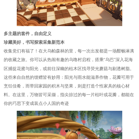
多主题的套件，自由定义
珍藏美好，书写探索采集新范本
收集党们有福了！在大乌帕森林的里，每一次出发都是一场酣畅淋漓
的收藏
“乌巴”深入花海
之旅。你可以从热闹有趣的乌噜村启程，搭乘
区捕捉花蜜与阳光，或前往深幽的枯木区找寻荧光蘑菇与剔透树脂。
这些来自自然的馈赠皆有妙用：阳光与雨水能滋养作物，花瓣可用于
烹饪佳肴，而带回家园的积木与坚果，则是打造个性家具的核心材
料。在这里，万物皆可采撷，指尖掠过的每一片枯叶或花瓣，都能在
你的巧思下变成装点小人国的奇迹