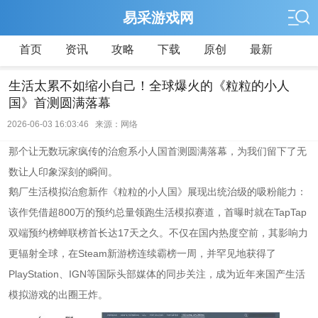
易采游戏网
首页
资讯
攻略
下载
原创
最新
生活太累不如缩小自己！全球爆火的《粒粒的小人
国》首测圆满落幕
2026-06-03 16:03:46 来源：网络
疯传的治愈系小人国首测圆满落幕，为我们留下了无
那个让无数玩家
数让人印象深刻的瞬间。
鹅厂生活模拟治愈新作
出
《粒粒的小人国》展现
统治级的吸粉能力：
8
00
首曝时就在TapTap
该作凭借超
万的预约总量领跑生活模拟赛道，
17
双端预约榜蝉联榜首长达
天之久。不仅在国内热度空前，其影响力
Steam
更辐射全球，在
新游榜连续霸榜一周，并罕见地获得了
PlayStation
IGN
、
等国际头部媒体的同步关注，成为近年来国产生活
王炸。
模拟游戏的出圈