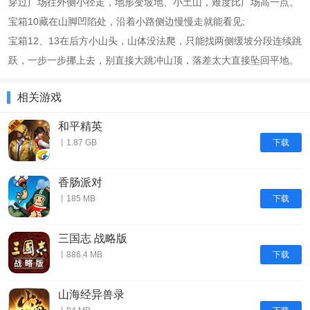
穿过广场往外侧小径走，地形变坡地、小土山，难度比广场高一点。
宝箱10藏在山脚凹陷处，沿着小路侧边慢慢走就能看见;
宝箱12、13在后方小山头，山体没法爬，只能找两侧缓坡分段连续跳
跃，一步一步挪上去，别直接大跳冲山顶，落差太大直接坠回平地。
相关游戏
和平精英
下载
丨1.87 GB
香肠派对
下载
丨185 MB
三国志 战略版
下载
丨886.4 MB
山海经异兽录