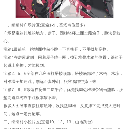
一、绵绵村广场片区(宝箱1-9，高塔点位最多)
广场是宝箱扎堆的地方，房子、圆柱塔楼上面全藏箱子，跳法是核
心。
宝箱1最简单，站地面往前小跳一下直接开，不用找垫高物。
宝箱4在房屋后侧，围着屋子绕一圈，找到堆叠木箱的位置，踩箱子
起跳上房檐，才能摸到。
宝箱2、5、6全部在几座圆柱塔楼顶部，塔楼底部堆了木桶、木垛，
对准垛子加速跳，别远距离冲刺，很容易踩空掉下来。
宝箱7、8、9散落在房屋二层平台，优先找周边堆积杂物当垫脚，没
垫高道具纯靠平跳根本够不着。
很多人图省事直接往塔硬冲，没找垫脚堆，反复摔下去浪费大把时
间，这点一定要记牢。
二、绵绵村小径片区(宝箱10、12、13，山地跳台)