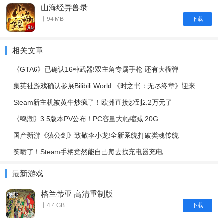
山海经异兽录
下载
丨94 MB
相关文章
《GTA6》已确认16种武器!双主角专属手枪 还有大榴弹
集英社游戏确认参展Bilibili World 《时之书：无尽终章》迎来全球首次线下试玩
Steam新主机被黄牛炒疯了！欧洲直接炒到2.2万元了
《鸣潮》3.5版本PV公布！PC容量大幅缩减 20G
国产新游《猿公剑》致敬李小龙!全新系统打破类魂传统
笑喷了！Steam手柄竟然能自己爬去找充电器充电
最新游戏
格兰蒂亚 高清重制版
下载
丨4.4 GB