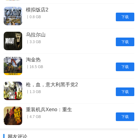
模拟饭店2
下载
丨0.8 GB
乌拉尔山
下载
丨3.3 GB
淘金热
下载
丨16.5 GB
枪，血，意大利黑手党2
下载
丨1.3 GB
重装机兵Xeno：重生
下载
丨4.7 GB
网友评论